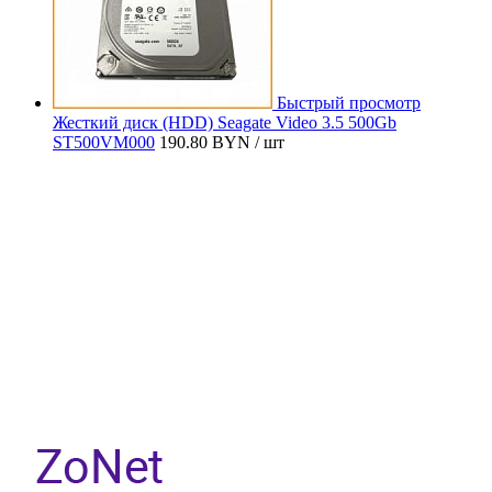
Быстрый просмотр
Жесткий диск (HDD) Seagate Video 3.5 500Gb
ST500VM000
190.80 BYN
/ шт
Контактыне данные государственных органов
уполномоченных по защите прав потребителей:
Администрация Заводского района г. Минска
Адрес:ул. Жилуновича 17, 220026, г. Минск
тел:+375 17 389 26 07, факс: +375 17 389 26 08, email:
zav.glav.priem@minsk.gov.by
Главное управление торговли и услуг Мингорисполкома
г.Минск, пр. Независимости, д.8, кабинет 211 тел: +37517-218-
00-82