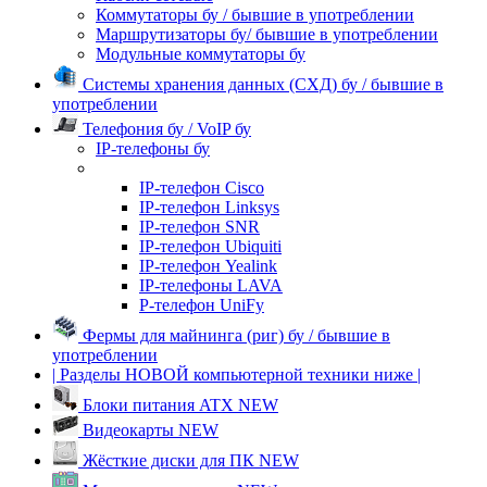
Коммутаторы бу / бывшие в употреблении
Маршрутизаторы бу/ бывшие в употреблении
Модульные коммутаторы бу
Системы хранения данных (СХД) бу / бывшие в
употреблении
Телефония бу / VoIP бу
IP-телефоны бу
IP-телефон Cisco
IP-телефон Linksys
IP-телефон SNR
IP-телефон Ubiquiti
IP-телефон Yealink
IP-телефоны LAVA
P-телефон UniFy
Фермы для майнинга (риг) бу / бывшие в
употреблении
| Разделы НОВОЙ компьютерной техники ниже |
Блоки питания ATX NEW
Видеокарты NEW
Жёсткие диски для ПК NEW